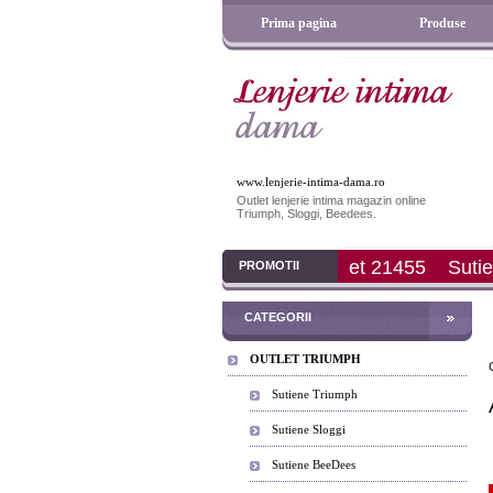
Prima pagina
Produse
www.lenjerie-intima-dama.ro
Outlet lenjerie intima magazin online
Triumph, Sloggi, Beedees.
t 21455
Sutien Cotton Beauty N (Bej)
Sutien Sloggi 
PROMOTII
CATEGORII
OUTLET TRIUMPH
Sutiene Triumph
Sutiene Sloggi
Sutiene BeeDees