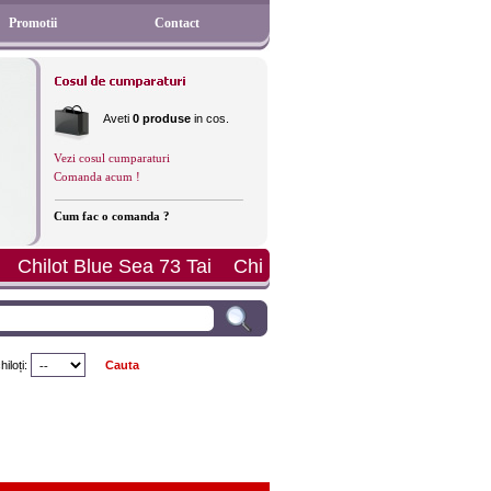
Promotii
Contact
Aveti
0 produse
in cos.
Vezi cosul cumparaturi
Comanda acum !
Cum fac o comanda ?
 Day Hipster
Sutien Sloggi Light WHPM
Costum de b
iloți: