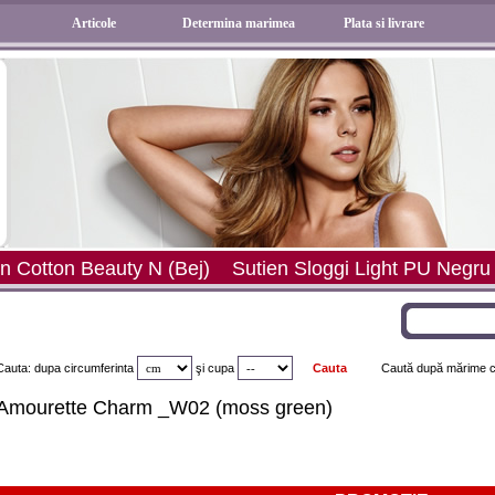
Articole
Determina marimea
Plata si livrare
Light PU Negru
Chilot Blue Sea 73 Tai
Chilot Perfect
Cauta: dupa circumferinta
şi
cupa
Caută după mărime ch
Amourette Charm _W02 (moss green)