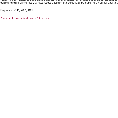
cupe si circumferinte mari. O nuanta care isi termina colectia si pe care nu o vei mai gasi l
Disponibil: 75D, 90D, 100E
Alege si alte variante de culori! Click aici!