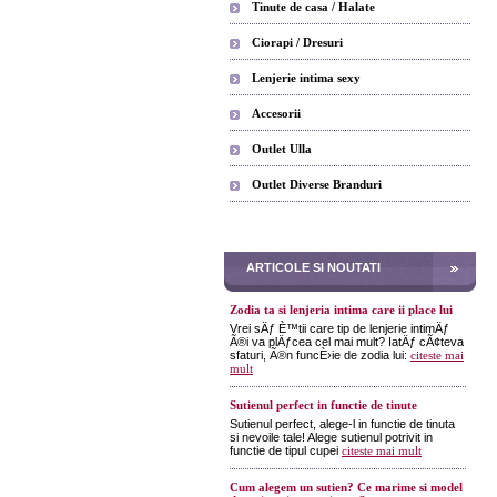
Tinute de casa / Halate
Ciorapi / Dresuri
Lenjerie intima sexy
Accesorii
Outlet Ulla
Outlet Diverse Branduri
ARTICOLE SI NOUTATI
Zodia ta si lenjeria intima care ii place lui
Vrei sÄƒ È™tii care tip de lenjerie intimÄƒ
Ã®i va plÄƒcea cel mai mult? IatÄƒ cÃ¢teva
sfaturi, Ã®n funcÈ›ie de zodia lui:
citeste mai
mult
Sutienul perfect in functie de tinute
Sutienul perfect, alege-l in functie de tinuta
si nevoile tale! Alege sutienul potrivit in
functie de tipul cupei
citeste mai mult
Cum alegem un sutien? Ce marime si model