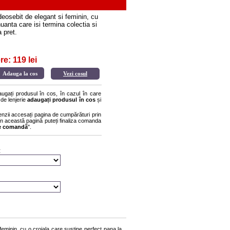
deosebit de elegant si feminin, cu
uanta care isi termina colectia si
 pret.
e: 119 lei
Vezi cosul
gați produsul în cos, în cazul în care
 de lenjerie
adaugați produsul în cos
și
enzii accesați pagina de cumpărături prin
r în această pagină puteți finaliza comanda
re comandă
".
:
eminin, cu o croiala care sustine perfect pana la