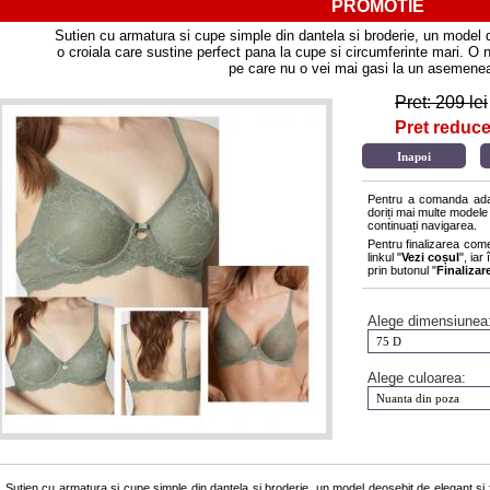
PROMOTIE
Sutien cu armatura si cupe simple din dantela si broderie, un model 
o croiala care sustine perfect pana la cupe si circumferinte mari. O n
pe care nu o vei mai gasi la un asemenea
Pret: 209 lei
Pret reducer
Pentru a comanda adau
doriți mai multe modele
continuați navigarea.
Pentru finalizarea com
linkul "
Vezi coșul
", ia
prin butonul "
Finaliza
Alege dimensiunea
Alege culoarea:
Sutien cu armatura si cupe simple din dantela si broderie, un model deosebit de elegant si f